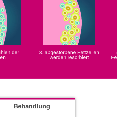
ühlen der
3. abgestorbene Fettzellen
len
werden resorbiert
Fe
Behandlung