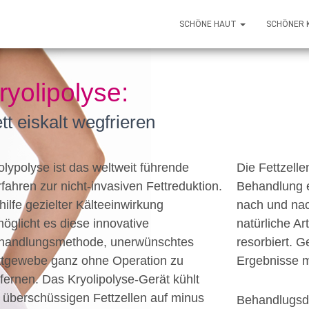
SCHÖNE HAUT
SCHÖNER 
ryolipolyse:
tt eiskalt wegfrieren
olypolyse ist das weltweit führende
Die Fettzelle
fahren zur nicht-invasiven Fettreduktion.
Behandlung e
hilfe gezielter Kälteeinwirkung
nach und na
öglicht es diese innovative
natürliche A
handlungsmethode, unerwünschtes
resorbiert. 
ttgewebe ganz ohne Operation zu
Ergebnisse 
fernen. Das Kryolipolyse-Gerät kühlt
 überschüssigen Fettzellen auf minus
Behandlugsd