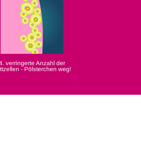
4. verringerte Anzahl der
ttzellen - Pölsterchen weg!