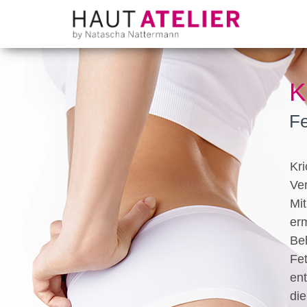
K
Fe
Kri
Ver
Mit
erm
Be
Fe
ent
die