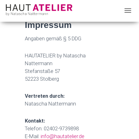
T
Impressum
O
G
Angaben gemäß § 5 DDG
G
L
HAUTATELIER by Natascha
E
Nattermann
N
Stefanstaße 57
A
52223 Stolberg
V
I
G
Vertreten durch:
A
Natascha Nattermann
T
I
Kontakt:
O
Telefon: 02402-9739898
N
E-Mail:
info@hautatelier.de