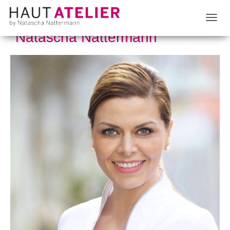
T
Natascha Nattermann
O
G
G
L
E
N
A
V
I
G
A
T
I
O
N